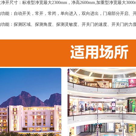
净开尺寸：标准型净宽最大2300mm，净高2600mm,加重型净宽最大300
的功能：自动开关，常开，常闭，单向进入，双向进出，门扇部分开启、
的功能：探测区域、探测角度、探测灵敏度、开关门的速度、开关门的力
；