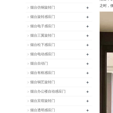
之时，
+
烟台仿铜旋转门
+
烟台旋转感应门
+
烟台电子感应门
+
烟台三翼旋转门
+
烟台松下感应门
+
烟台电动感应门
+
烟台自动门
+
烟台有框感应门
+
烟台铜艺旋转门
+
烟台办公楼自动感应门
+
烟台宾馆旋转门
+
烟台透明感应门