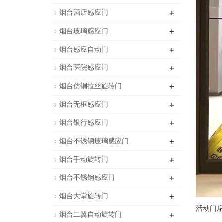
+
烟台酒店感应门
+
烟台玻璃感应门
+
烟台感应自动门
+
烟台医院感应门
+
烟台仿铜拉丝旋转门
+
烟台无框感应门
+
烟台银行感应门
+
烟台不锈钢玻璃感应门
+
烟台手动旋转门
+
烟台不锈钢感应门
+
烟台大堂旋转门
活动门扇
+
烟台二翼自动旋转门