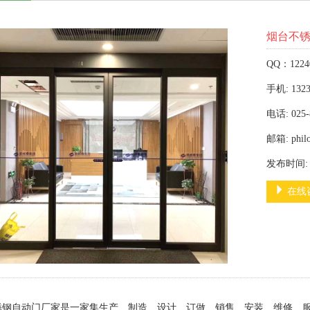
烟台不
QQ：1224
手机: 1323
电话: 025-
邮箱: phil
发布时间: 2
在线
锈钢自动门厂家是一家集生产、制造、设计、订做、销售、安装、维修、服务