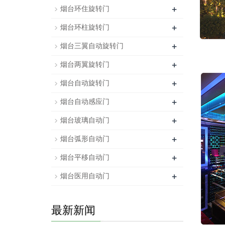
+
烟台环住旋转门
+
烟台环柱旋转门
+
烟台三翼自动旋转门
+
烟台两翼旋转门
+
烟台自动旋转门
+
烟台自动感应门
+
烟台玻璃自动门
+
烟台弧形自动门
+
烟台平移自动门
+
烟台医用自动门
最新新闻