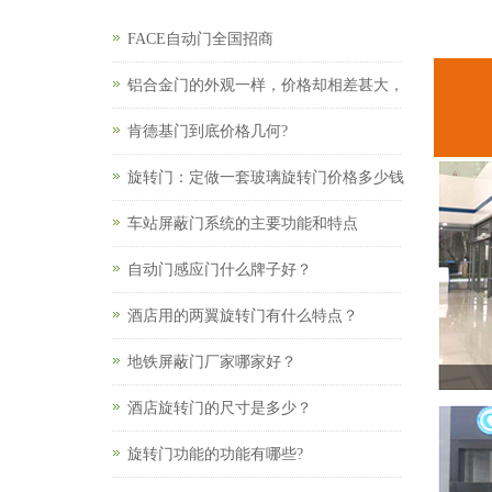
FACE自动门全国招商
铝合金门的外观一样，价格却相差甚大，
肯德基门到底价格几何?
旋转门：定做一套玻璃旋转门价格多少钱
车站屏蔽门系统的主要功能和特点
自动门感应门什么牌子好？
酒店用的两翼旋转门有什么特点？
地铁屏蔽门厂家哪家好？
酒店旋转门的尺寸是多少？
旋转门功能的功能有哪些?