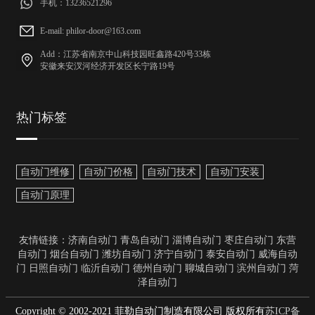
手机：13236521296
E-mail: philor-door@163.com
Add：江苏省南京中山科技园旺鑫路420号33栋
安徽来安汊河经济开发区长宁路19号
热门标签
自动门维修
自动门价格
自动门技术
自动门安装
自动门原理
友情链接：
济南自动门
青岛自动门
淄博自动门
枣庄自动门
东营
自动门
烟台自动门
潍坊自动门
济宁自动门
泰安自动门
威海自动
门
日照自动门
临沂自动门
德州自动门
聊城自动门
滨州自动门
菏
泽自动门
Copyright © 2002-2021 菲勒自动门制造有限公司 版权所有
苏ICP备