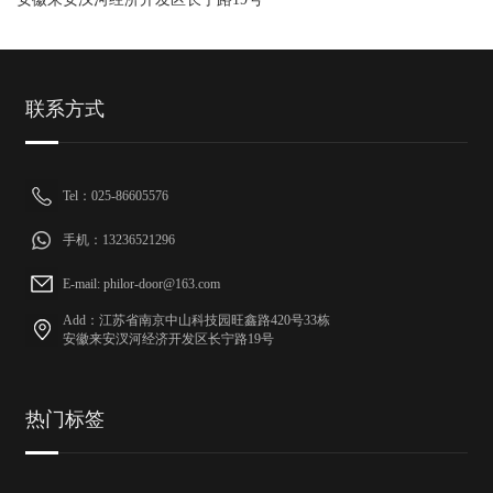
联系方式
Tel：025-86605576
手机：13236521296
E-mail: philor-door@163.com
Add：江苏省南京中山科技园旺鑫路420号33栋
安徽来安汊河经济开发区长宁路19号
热门标签