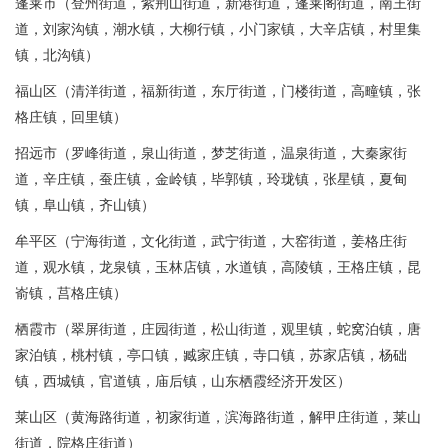
蓬莱市（登州街道，紫荆山街道，新港街道，蓬莱阁街道，南王街
道，刘家沟镇，潮水镇，大柳行镇，小门家镇，大辛店镇，村里集
镇，北沟镇）
福山区（清洋街道，福新街道，东厅街道，门楼街道，高疃镇，张
格庄镇，回里镇）
招远市（罗峰街道，泉山街道，梦芝街道，温泉街道，大秦家街
道，辛庄镇，蚕庄镇，金岭镇，毕郭镇，玲珑镇，张星镇，夏甸
镇，阜山镇，齐山镇）
牟平区（宁海街道，文化街道，武宁街道，大窑街道，姜格庄街
道，观水镇，龙泉镇，玉林店镇，水道镇，高陵镇，王格庄镇，昆
嵛镇，莒格庄镇）
栖霞市（翠屏街道，庄园街道，松山街道，观里镇，蛇窝泊镇，唐
家泊镇，桃村镇，亭口镇，臧家庄镇，寺口镇，苏家店镇，杨础
镇，西城镇，官道镇，庙后镇，山东栖霞经济开发区）
莱山区（黄海路街道，初家街道，滨海路街道，解甲庄街道，莱山
街道，院格庄街道）