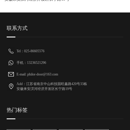
联系方式
Tel：025-86605576
手机：13236521296
E-mail: philor-door@163.com
Add：江苏省南京中山科技园旺鑫路420号33栋
安徽来安汊河经济开发区长宁路19号
热门标签