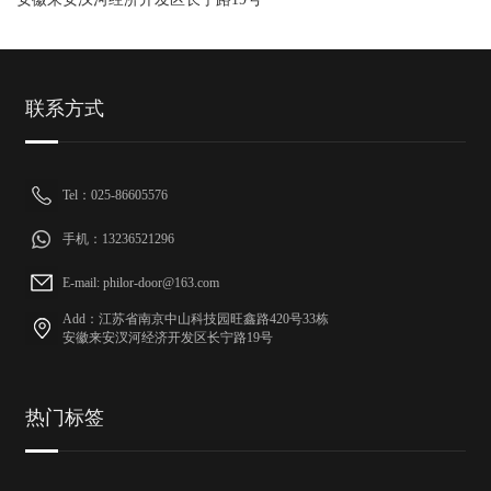
联系方式
Tel：025-86605576
手机：13236521296
E-mail: philor-door@163.com
Add：江苏省南京中山科技园旺鑫路420号33栋
安徽来安汊河经济开发区长宁路19号
热门标签