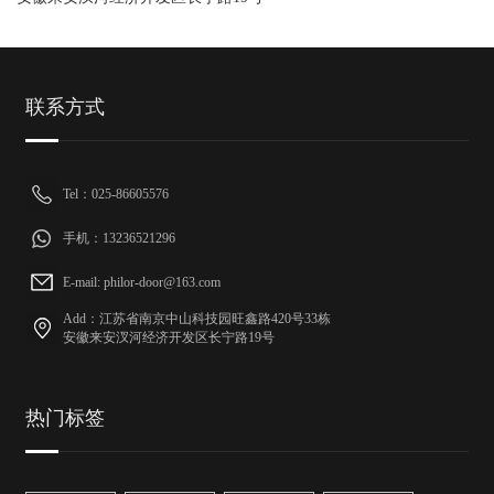
联系方式
Tel：025-86605576
手机：13236521296
E-mail: philor-door@163.com
Add：江苏省南京中山科技园旺鑫路420号33栋
安徽来安汊河经济开发区长宁路19号
热门标签